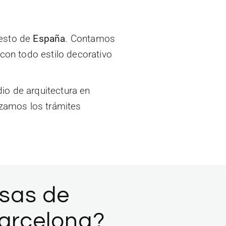
P
Lean
resto de
España
. Contamos
Construcción in
con todo estilo decorativo
Licencia d
Valoraciones 
io de arquitectura en
Proye
izamos los trámites
Proyect
Proyecto de
sas de
arcelona?