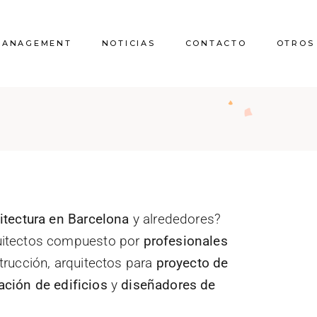
MANAGEMENT
NOTICIAS
CONTACTO
OTROS
Quienes somos
Licencias 
comunicaci
uitectura en Barcelona
y alrededores?
Proyecto vivien
uitectos compuesto por
profesionales
Reform
trucción, arquitectos para
proyecto de
Certificado
tación de edificios
y
diseñadores de