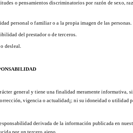
itudes o pensamientos discriminatorios por razón de sexo, raza
midad personal o familiar o a la propia imagen de las personas.
bilidad del prestador o de terceros.
 o desleal.
SPONSABILIDAD
arácter general y tiene una finalidad meramente informativa, s
orrección, vigencia o actualidad¡; ni su idoneidad o utilidad p
 responsabilidad derivada de la información publicada en nues
ucida por un tercero ajeno.