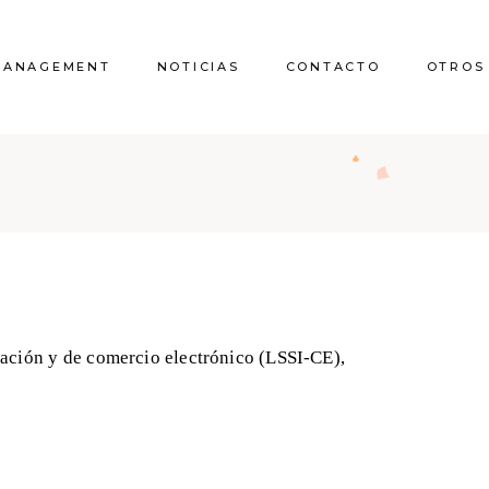
MANAGEMENT
NOTICIAS
CONTACTO
OTROS
Quienes somos
Licencias 
comunicaci
Proyecto vivien
rmación y de comercio electrónico (LSSI-CE),
Reform
Certificado