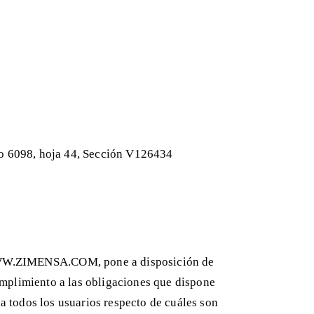
P
Lean
Construcción in
Licencia d
Valoraciones 
Proye
io 6098, hoja 44, Sección V126434
Proyect
Proyecto de
WW.ZIMENSA.COM, pone a disposición de
cumplimiento a las obligaciones que dispone
a todos los usuarios respecto de cuáles son