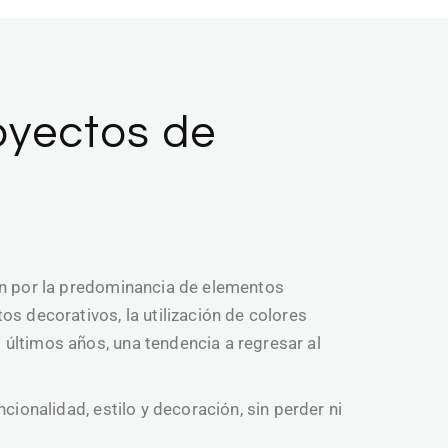
P
Lean
Construcción in
oyectos de
Licencia d
Valoraciones 
Proye
Proyect
an por la predominancia de elementos
Proyecto de
s decorativos, la utilización de colores
últimos años, una tendencia a regresar al
cionalidad, estilo y decoración, sin perder ni