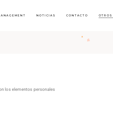
MANAGEMENT
NOTICIAS
CONTACTO
OTROS
Quienes somos
Licencias 
comunicaci
Proyecto vivien
Reform
con los elementos personales
Certificado