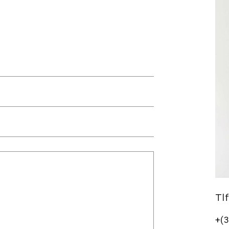
Tlf
+(3