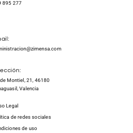
9 895 277
ail:
ministracion@zimensa.com
rección:
 de Montiel, 21, 46180
aguasil, Valencia
so Legal
ítica de redes sociales
diciones de uso