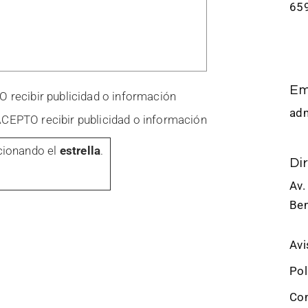
65
Em
TO recibir publicidad o información
ad
 ACEPTO recibir publicidad o información
cionando el
estrella
.
Di
Av.
Ben
Avi
Pol
Con