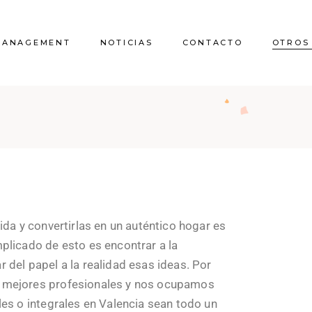
MANAGEMENT
NOTICIAS
CONTACTO
OTROS
Quienes somos
Licencias 
comunicaci
Proyecto vivien
ida y convertirlas en un auténtico hogar es
plicado de esto es encontrar a la
Reform
 del papel a la realidad esas ideas. Por
Certificado
s mejores profesionales y nos ocupamos
les o integrales en Valencia sean todo un