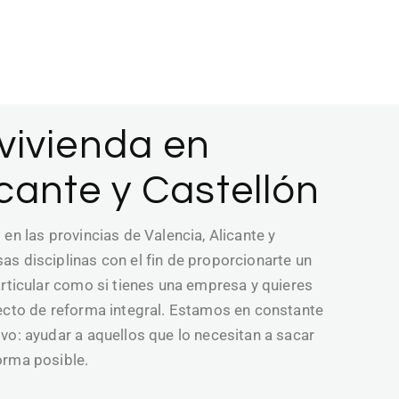
P
Lean
Construcción in
Licencia d
vivienda en
Valoraciones 
icante y Castellón
Proye
en las provincias de Valencia, Alicante y
Proyect
s disciplinas con el fin de proporcionarte un
Proyecto de
articular como si tienes una empresa y quieres
yecto de reforma integral. Estamos en constante
vo: ayudar a aquellos que lo necesitan a sacar
orma posible.