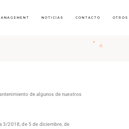
MANAGEMENT
NOTICIAS
CONTACTO
OTROS
Quienes somos
Licencias 
comunicaci
Proyecto vivien
mantenimiento de algunos de nuestros
Reform
Certificado
a 3/2018, de 5 de diciembre, de