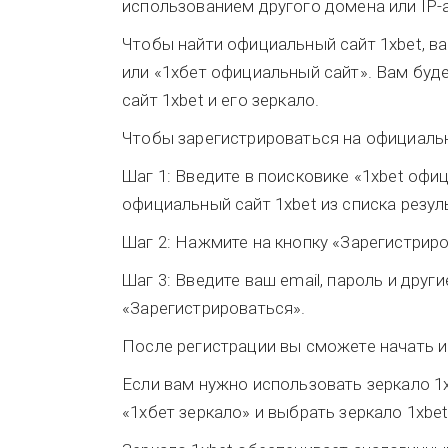
использованием другого домена или IP-
Чтобы найти официальный сайт 1xbet, в
или «1хбет официальный сайт». Вам буд
сайт 1xbet и его зеркало.
Чтобы зарегистрироваться на официальн
Шаг 1: Введите в поисковике «1xbet офи
официальный сайт 1xbet из списка резул
Шаг 2: Нажмите на кнопку «Зарегистриро
Шаг 3: Введите ваш email, пароль и друг
«Зарегистрироваться».
После регистрации вы сможете начать иг
Если вам нужно использовать зеркало 1x
«1хбет зеркало» и выбрать зеркало 1xbet