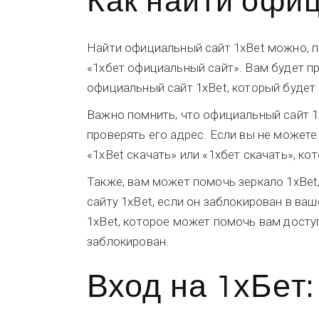
Как найти офи
Найти официальный сайт 1xBet можно, п
«1хбет официальный сайт». Вам будет п
официальный сайт 1xBet, который будет 
Важно помнить, что официальный сайт 1
проверять его адрес. Если вы не может
«1xBet скачать» или «1хбет скачать», к
Также, вам может помочь зеркало 1xBet
сайту 1xBet, если он заблокирован в ва
1xBet, которое может помочь вам досту
заблокирован.
Вход на 1хБет: