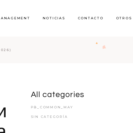
MANAGEMENT
NOTICIAS
CONTACTO
OTROS
Quienes somos
026)
Licencias d
comunicaci
Proye
All categories
и
PB_COMMON_MAY
Reforma
SIN CATEGORÍA
Certificado 
а