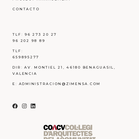
CONTACTO
TLF:
96 273 20 27
96 202 98 89
TLF:
659895277
DIR:
AV. MONTIEL 21, 46180 BENAGUASIL,
VALENCIA
E:
ADMINISTRACION@ZIMENSA.COM