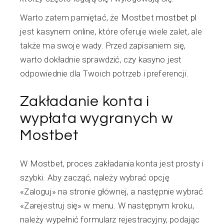
Warto zatem pamiętać, że Mostbet
mostbet pl
jest kasynem online, które oferuje wiele zalet, ale
także ma swoje wady. Przed zapisaniem się,
warto dokładnie sprawdzić, czy kasyno jest
odpowiednie dla Twoich potrzeb i preferencji.
Zakładanie konta i
wypłata wygranych w
Mostbet
W Mostbet, proces zakładania konta jest prosty i
szybki. Aby zacząć, należy wybrać opcję
«Zaloguj» na stronie głównej, a następnie wybrać
«Zarejestruj się» w menu. W następnym kroku,
należy wypełnić formularz rejestracyjny, podając