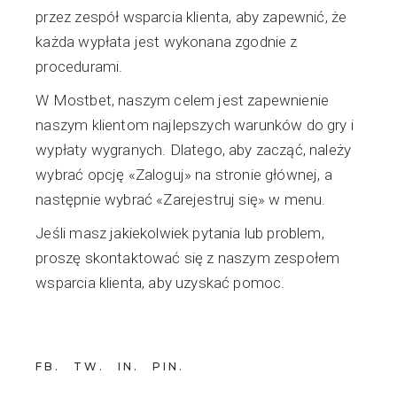
przez zespół wsparcia klienta, aby zapewnić, że
każda wypłata jest wykonana zgodnie z
procedurami.
W Mostbet, naszym celem jest zapewnienie
naszym klientom najlepszych warunków do gry i
wypłaty wygranych. Dlatego, aby zacząć, należy
wybrać opcję «Zaloguj» na stronie głównej, a
następnie wybrać «Zarejestruj się» w menu.
Jeśli masz jakiekolwiek pytania lub problem,
proszę skontaktować się z naszym zespołem
wsparcia klienta, aby uzyskać pomoc.
FB
TW
IN
PIN