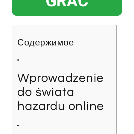
GRAĆ
Содержимое
Wprowadzenie
do świata
hazardu online