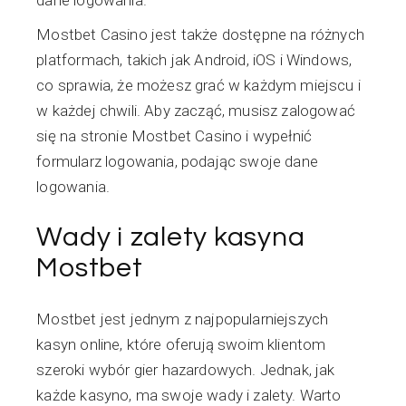
dane logowania.
Mostbet Casino jest także dostępne na różnych
platformach, takich jak Android, iOS i Windows,
co sprawia, że możesz grać w każdym miejscu i
w każdej chwili. Aby zacząć, musisz zalogować
się na stronie Mostbet Casino i wypełnić
formularz logowania, podając swoje dane
logowania.
Wady i zalety kasyna
Mostbet
Mostbet jest jednym z najpopularniejszych
kasyn online, które oferują swoim klientom
szeroki wybór gier hazardowych. Jednak, jak
każde kasyno, ma swoje wady i zalety. Warto