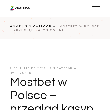
Skip
to
the
content
HOME
SIN CATEGORÍA
MOSTBET W POLSCE
– PRZEGLĄD KASYN ONLINE
2 DE JULIO DE 2026
SIN CATEGORÍA
BY
ZIMUSER
Mostbet w
Polsce –
przegląd kasyn