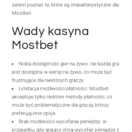
zatem poznać te, które są charakterystyczne dla
Mostbet.
Wady kasyna
Mostbet
Niska dostępność gier na żywo: nie każda gra
jest dostępna w wersji na żywo, co może być
frustrujące dla niektórych graczy.
Limitacja możliwości płatności: Mostbet
akceptuje tylko niektóre metody płatności, co
może być problematyczne dla graczy, którzy
preferują inne opcje.
Brak możliwości wycofania pieniędzy: w
przypadku, gdy grający chcą wycofać pieniądze z