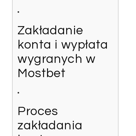
Zakładanie
konta i wypłata
wygranych w
Mostbet
Proces
zakładania