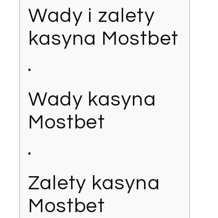
Wady i zalety
kasyna Mostbet
Wady kasyna
Mostbet
Zalety kasyna
Mostbet